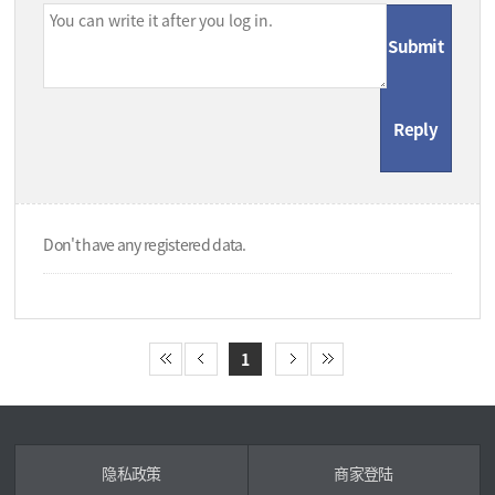
Submit
Reply
Don't have any registered data.
1
隐私政策
商家登陆